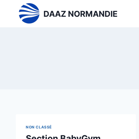
Aller
DAAZ NORMANDIE
au
contenu
NON CLASSÉ
Section BabyGym